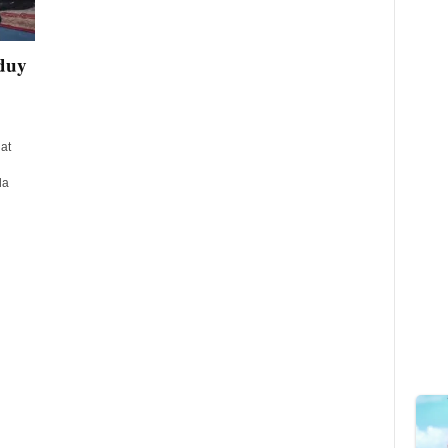
duy
at
da