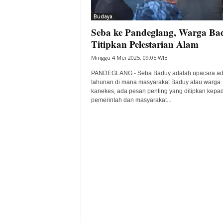
i
Budaya
t
Seba ke Pandeglang, Warga Ba
a
B
Titipkan Pelestarian Alam
a
Minggu 4 Mei 2025, 09:05 WIB
n
t
PANDEGLANG - Seba Baduy adalah upacara ad
e
tahunan di mana masyarakat Baduy atau warga
kanekes, ada pesan penting yang ditipkan kepa
n
pemerintah dan masyarakat...
H
a
r
i
I
n
i