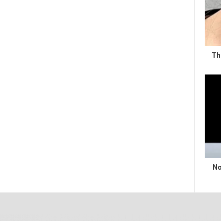
Th
No