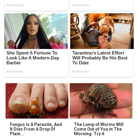
Fungus Is A Parasite, And
The Lump of Worms Will
It Dies From A Drop Of
Come Out of You in The
Plain...
Morning. Try it