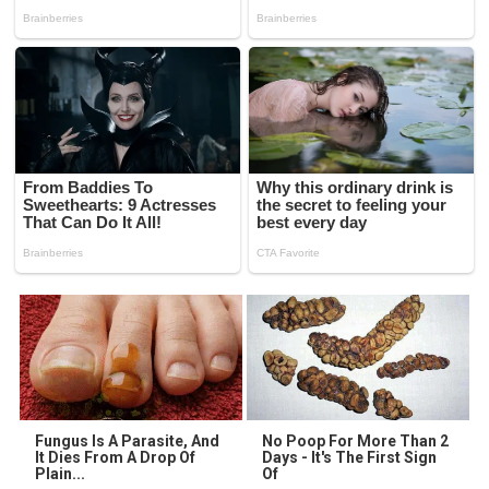
Fungus Is A Parasite, And
No Poop For More Than 2
It Dies From A Drop Of
Days - It's The First Sign
Plain...
Of