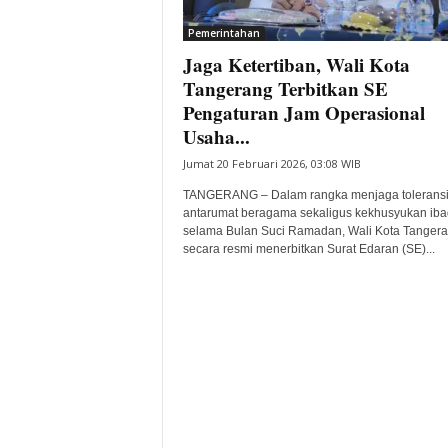
i
Pemerintahan
t
Jaga Ketertiban, Wali Kota
a
B
Tangerang Terbitkan SE
a
Pengaturan Jam Operasional
n
Usaha...
t
Jumat 20 Februari 2026, 03:08 WIB
e
n
TANGERANG – Dalam rangka menjaga tolerans
H
antarumat beragama sekaligus kekhusyukan ib
a
selama Bulan Suci Ramadan, Wali Kota Tanger
r
secara resmi menerbitkan Surat Edaran (SE)...
i
I
n
i