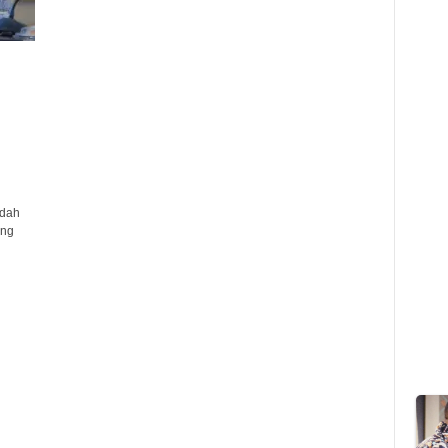
i
adah
ang