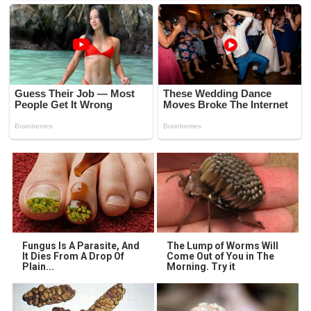
Fungus Is A Parasite, And
The Lump of Worms Will
It Dies From A Drop Of
Come Out of You in The
Plain...
Morning. Try it