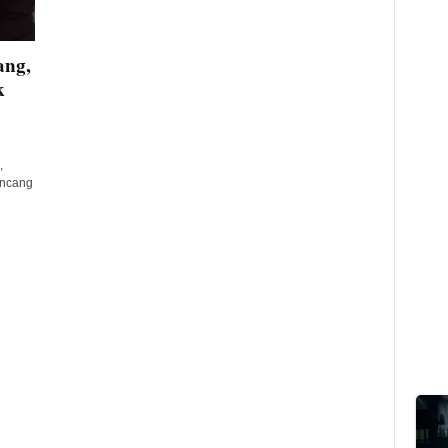
ang,
k
,
encang