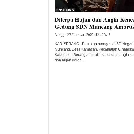
i
Pendidikan
t
Diterpa Hujan dan Angin Kenc
a
B
Gedung SDN Muncang Ambru
a
Minggu 27 Februari 2022, 12:10 WIB
n
t
KAB. SERANG - Dua atap ruangan di SD Negeri
e
Muncang, Desa Kamasan, Kecamatan Cinangka
Kabupaten Serang ambruk usai diterpa angin k
n
dan hujan deras...
H
a
r
i
I
n
i