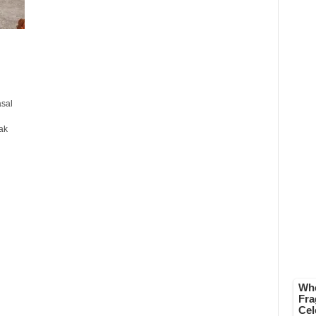
sal
ak