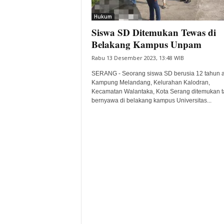
i
Hukum
t
Siswa SD Ditemukan Tewas di
a
B
Belakang Kampus Unpam
a
Rabu 13 Desember 2023, 13:48 WIB
n
t
SERANG - Seorang siswa SD berusia 12 tahun a
e
Kampung Melandang, Kelurahan Kalodran,
Kecamatan Walantaka, Kota Serang ditemukan t
n
bernyawa di belakang kampus Universitas...
H
a
r
i
I
n
i