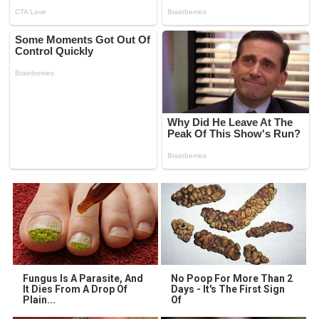
Fungus Is A Parasite, And
No Poop For More Than 2
It Dies From A Drop Of
Days - It's The First Sign
Plain...
Of