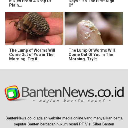
It Dies From A Drop Of
Days - It's The First Sign
Plain...
Of
The Lump of Worms Will
The Lump Of Worms Will
Come Out of You in The
Come Out Of You In The
Morning. Try it
Morning. Try It
BantenNews.co.id adalah website media online yang menyajikan berita
seputar Banten berbadan hukum resmi PT Visi Siber Banten