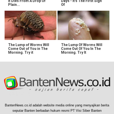
It Dies From A Drop Of
Days - It's The First Sign
Plain...
Of
The Lump of Worms Will
The Lump Of Worms Will
Come Out of You in The
Come Out Of You In The
Morning. Try it
Morning. Try It
BantenNews.co.id adalah website media online yang menyajikan berita
seputar Banten berbadan hukum resmi PT Visi Siber Banten