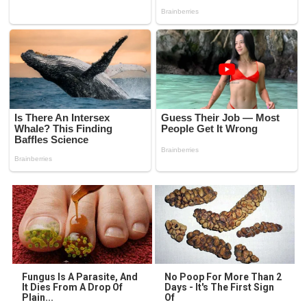
Fungus Is A Parasite, And
No Poop For More Than 2
It Dies From A Drop Of
Days - It's The First Sign
Plain...
Of