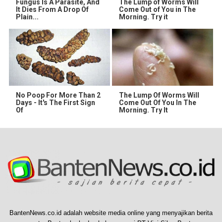
Fungus Is A Parasite, And
The Lump of Worms Will
It Dies From A Drop Of
Come Out of You in The
Plain...
Morning. Try it
No Poop For More Than 2
The Lump Of Worms Will
Days - It's The First Sign
Come Out Of You In The
Of
Morning. Try It
BantenNews.co.id adalah website media online yang menyajikan berita