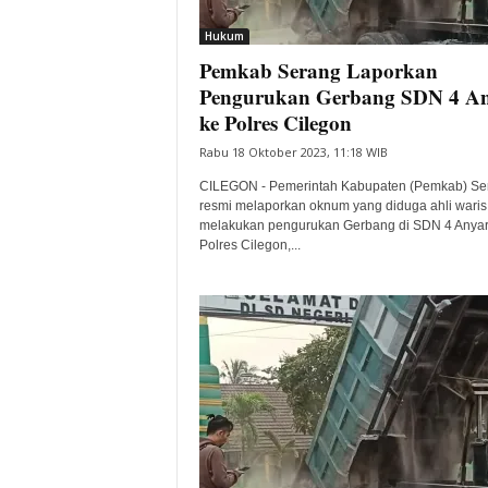
i
Hukum
t
Pemkab Serang Laporkan
a
B
Pengurukan Gerbang SDN 4 An
a
ke Polres Cilegon
n
Rabu 18 Oktober 2023, 11:18 WIB
t
e
CILEGON - Pemerintah Kabupaten (Pemkab) Se
n
resmi melaporkan oknum yang diduga ahli waris
H
melakukan pengurukan Gerbang di SDN 4 Anyar
Polres Cilegon,...
a
r
i
I
n
i