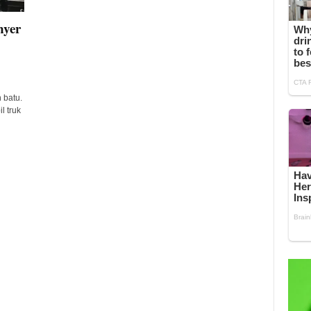
nyer
 batu.
l truk