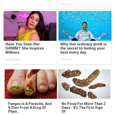
Fungus Is A Parasite, And
No Poop For More Than 2
It Dies From A Drop Of
Days - It's The First Sign
Plain...
Of