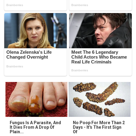
Fungus Is A Parasite, And
No Poop For More Than 2
It Dies From A Drop Of
Days - It's The First Sign
Plain...
Of