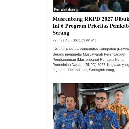
i
Pemerintahan
t
Musrenbang RKPD 2027 Dibuk
a
B
Ini 6 Program Prioritas Pemkab
a
Serang
n
Kamis 2 April 2026, 22:08 WIB
t
e
KAB. SERANG – Pemerintah Kabupaten (Pemka
n
Serang menggelar Musyawarah Perencanaan
H
Pembangunan (Musrenbang) Rencana Kerja
Pemerintah Daerah (RKPD) 2027. Kegiatan yan
a
digelar di Forbis Hotel, Waringinkurung,...
r
i
I
n
i