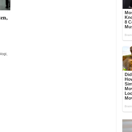
en,
logi,