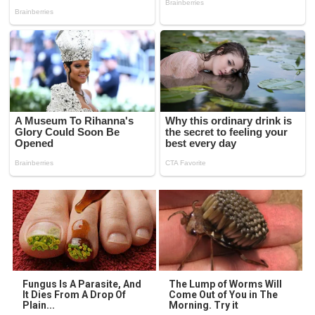
Fungus Is A Parasite, And
The Lump of Worms Will
It Dies From A Drop Of
Come Out of You in The
Plain...
Morning. Try it