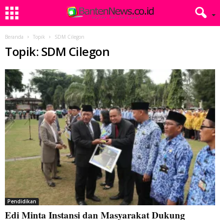
Beranda
Topik
SDM Cilegon
Topik: SDM Cilegon
Pendidikan
Edi Minta Instansi dan Masyarakat Dukung