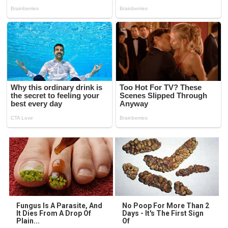
Fungus Is A Parasite, And
No Poop For More Than 2
It Dies From A Drop Of
Days - It's The First Sign
Plain...
Of