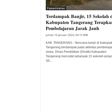
i
Pemerintahan
t
Terdampak Banjir, 15 Sekolah d
a
B
Kabupaten Tangerang Terapka
a
Pembelajaran Jarak Jauh
n
Jumat 16 Januari 2026, 04:13 WIB
t
e
KAB. TANGERANG – Bencana banjir di Kabupat
n
Tangerang berdampak pada aktivitas pembelaja
H
siswa. Dinas Pendidikan (Dindik) Kabupaten
Tangerang mencatat sebanyak 15 sekolah jenja
a
SD...
r
i
I
n
i