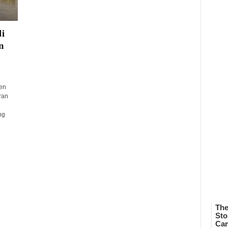
i
n
en
ran
ng