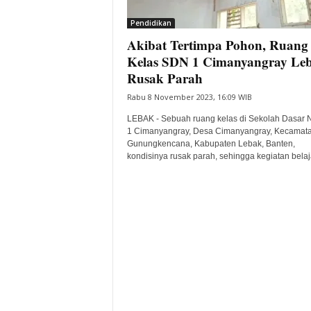
i
Pendidikan
t
Akibat Tertimpa Pohon, Ruang
a
B
Kelas SDN 1 Cimanyangray Le
a
Rusak Parah
n
Rabu 8 November 2023, 16:09 WIB
t
e
LEBAK - Sebuah ruang kelas di Sekolah Dasar 
n
1 Cimanyangray, Desa Cimanyangray, Kecamat
H
Gunungkencana, Kabupaten Lebak, Banten,
kondisinya rusak parah, sehingga kegiatan belaja
a
r
i
I
n
i