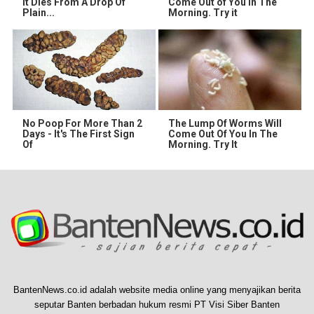
It Dies From A Drop Of
Come Out of You in The
Plain...
Morning. Try it
No Poop For More Than 2
The Lump Of Worms Will
Days - It's The First Sign
Come Out Of You In The
Of
Morning. Try It
BantenNews.co.id adalah website media online yang menyajikan berita
seputar Banten berbadan hukum resmi PT Visi Siber Banten