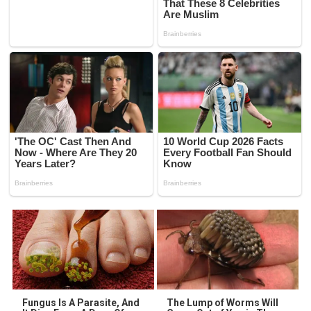
Fungus Is A Parasite, And
The Lump of Worms Will