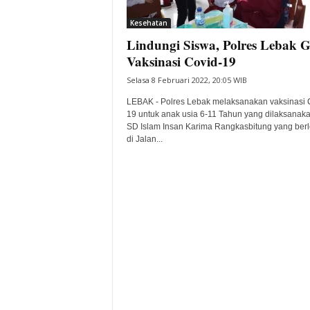
i
Kesehatan
t
Lindungi Siswa, Polres Lebak G
a
B
Vaksinasi Covid-19
a
Selasa 8 Februari 2022, 20:05 WIB
n
t
LEBAK - Polres Lebak melaksanakan vaksinasi 
e
19 untuk anak usia 6-11 Tahun yang dilaksanaka
SD Islam Insan Karima Rangkasbitung yang berl
n
di Jalan...
H
a
r
i
I
n
i