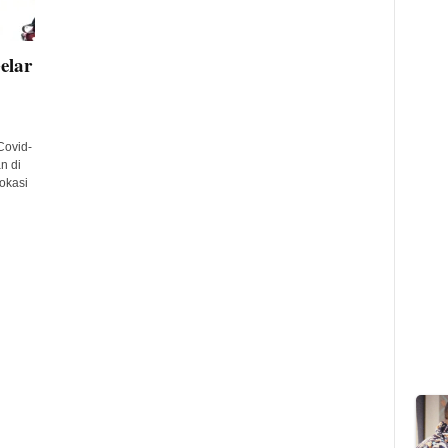
elar
Covid-
n di
okasi