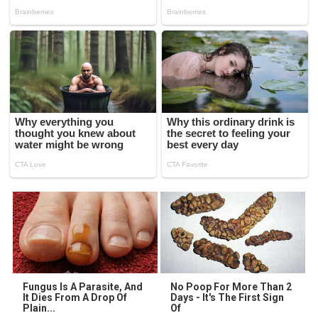
Fungus Is A Parasite, And
No Poop For More Than 2
It Dies From A Drop Of
Days - It's The First Sign
Plain...
Of