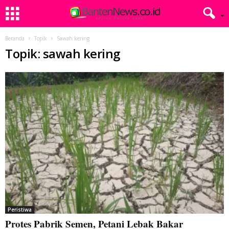
Beranda
Topik
Sawah kering
Topik: sawah kering
Peristiwa
Protes Pabrik Semen, Petani Lebak Bakar