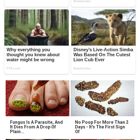
Fungus Is A Parasite, And
No Poop For More Than 2
It Dies From A Drop Of
Days - It's The First Sign
Plain...
Of