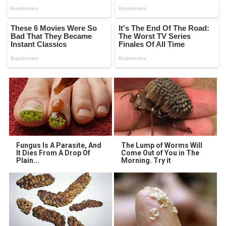
Fungus Is A Parasite, And
The Lump of Worms Will
It Dies From A Drop Of
Come Out of You in The
Plain...
Morning. Try it