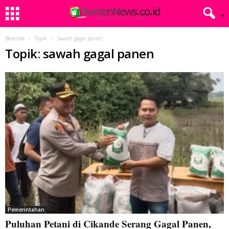
Beranda
Topik
Sawah gagal panen
Topik: sawah gagal panen
Pemerintahan
Puluhan Petani di Cikande Serang Gagal Panen,