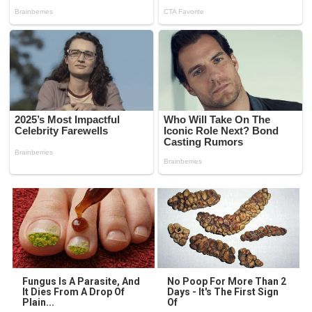
Fungus Is A Parasite, And
No Poop For More Than 2
It Dies From A Drop Of
Days - It's The First Sign
Plain...
Of