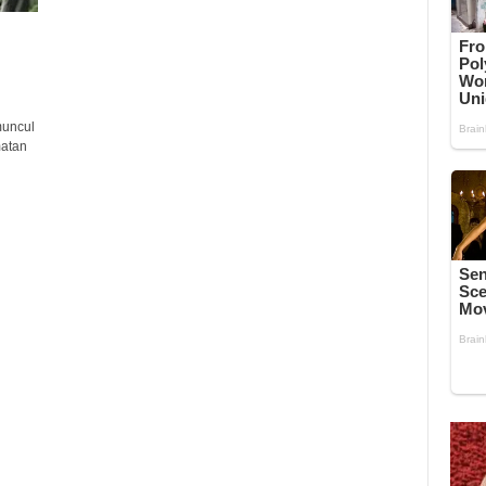
muncul
atan