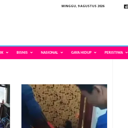
MINGGU, 9 AGUSTUS 2026
IK
BISNIS
NASIONAL
GAYA HIDUP
PERISTIWA