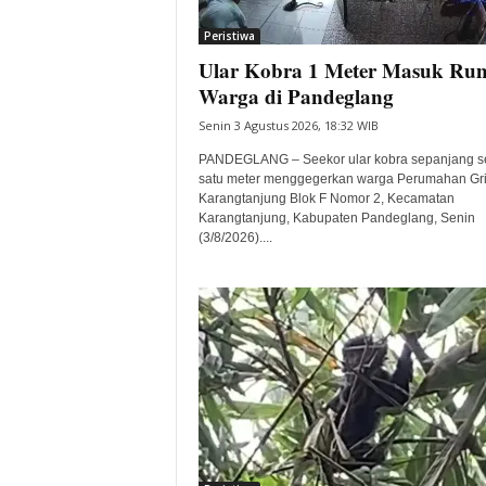
i
Peristiwa
t
Ular Kobra 1 Meter Masuk Ru
a
B
Warga di Pandeglang
a
Senin 3 Agustus 2026, 18:32 WIB
n
t
PANDEGLANG – Seekor ular kobra sepanjang se
e
satu meter menggegerkan warga Perumahan Gr
Karangtanjung Blok F Nomor 2, Kecamatan
n
Karangtanjung, Kabupaten Pandeglang, Senin
H
(3/8/2026)....
a
r
i
I
n
i