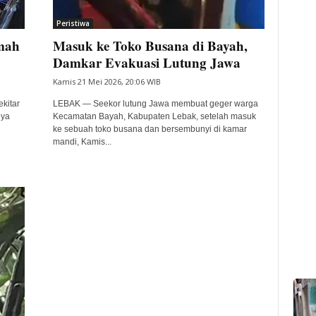
Peristiwa
mah
Masuk ke Toko Busana di Bayah,
Damkar Evakuasi Lutung Jawa
Kamis 21 Mei 2026, 20:06 WIB
kitar
LEBAK — Seekor lutung Jawa membuat geger warga
iya
Kecamatan Bayah, Kabupaten Lebak, setelah masuk
ke sebuah toko busana dan bersembunyi di kamar
mandi, Kamis...