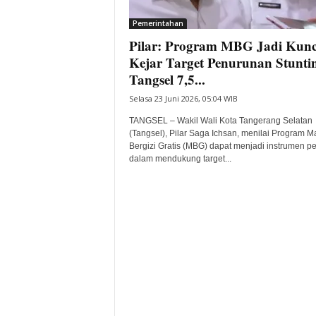
i
Pemerintahan
t
Pilar: Program MBG Jadi Kunc
a
B
Kejar Target Penurunan Stunti
a
Tangsel 7,5...
n
Selasa 23 Juni 2026, 05:04 WIB
t
e
TANGSEL – Wakil Wali Kota Tangerang Selatan
n
(Tangsel), Pilar Saga Ichsan, menilai Program 
H
Bergizi Gratis (MBG) dapat menjadi instrumen pe
dalam mendukung target...
a
r
i
I
n
i