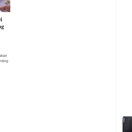
i
ng
Makan
nting