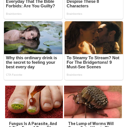
Fungus Is A Parasite, And
The Lump of Worms Will