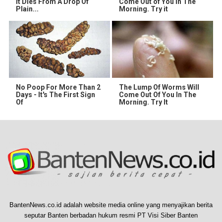
It Dies From A Drop Of
Come Out of You in The
Plain...
Morning. Try it
No Poop For More Than 2
The Lump Of Worms Will
Days - It's The First Sign
Come Out Of You In The
Of
Morning. Try It
BantenNews.co.id adalah website media online yang menyajikan berita
seputar Banten berbadan hukum resmi PT Visi Siber Banten