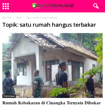
Beranda
Topik
Satu rumah hangus terbakar
Topik: satu rumah hangus terbakar
Peristiwa
Rumah Kebakaran di Cinangka Ternyata Dibakar