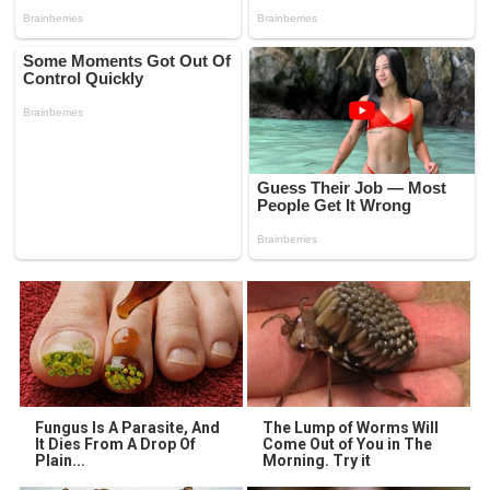
Fungus Is A Parasite, And
The Lump of Worms Will
It Dies From A Drop Of
Come Out of You in The
Plain...
Morning. Try it