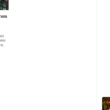
ram
ab)
fidz
ng,