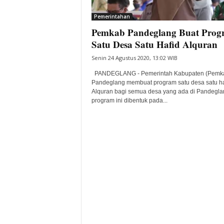
i
Pemerintahan
t
Pemkab Pandeglang Buat Prog
a
B
Satu Desa Satu Hafid Alquran
a
Senin 24 Agustus 2020, 13:02 WIB
n
t
PANDEGLANG - Pemerintah Kabupaten (Pemk
e
Pandeglang membuat program satu desa satu ha
Alquran bagi semua desa yang ada di Pandegla
n
program ini dibentuk pada...
H
a
r
i
I
n
i