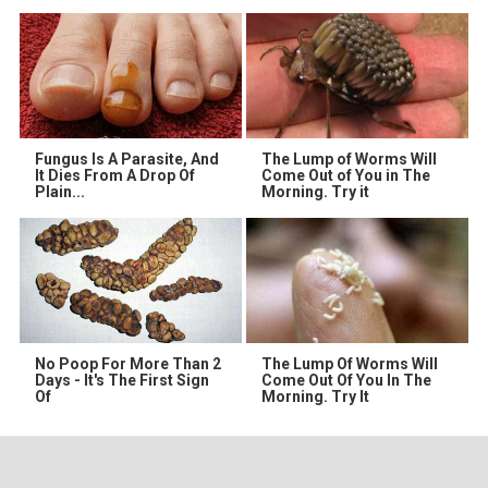
Fungus Is A Parasite, And
The Lump of Worms Will
It Dies From A Drop Of
Come Out of You in The
Plain...
Morning. Try it
No Poop For More Than 2
The Lump Of Worms Will
Days - It's The First Sign
Come Out Of You In The
Of
Morning. Try It