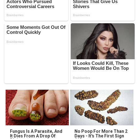
Fungus Is A Parasite, And
No Poop For More Than 2
It Dies From A Drop Of
Days - It's The First Sign