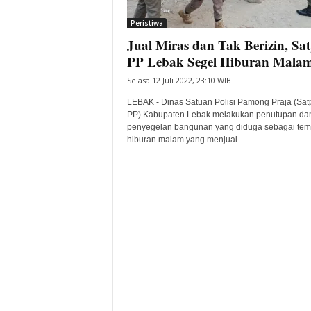
i
Peristiwa
t
Jual Miras dan Tak Berizin, Sat
a
B
PP Lebak Segel Hiburan Malam
a
Selasa 12 Juli 2022, 23:10 WIB
n
t
LEBAK - Dinas Satuan Polisi Pamong Praja (Sat
e
PP) Kabupaten Lebak melakukan penutupan da
penyegelan bangunan yang diduga sebagai tem
n
hiburan malam yang menjual...
H
a
r
i
I
n
i