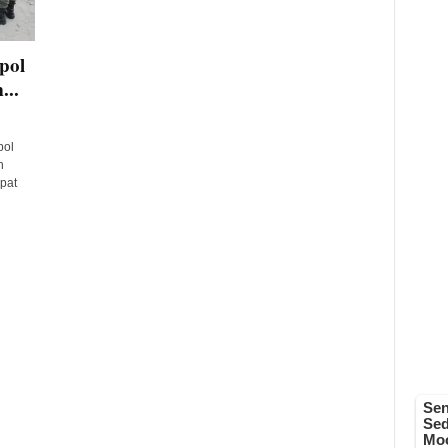
pol
...
pol
n
pat