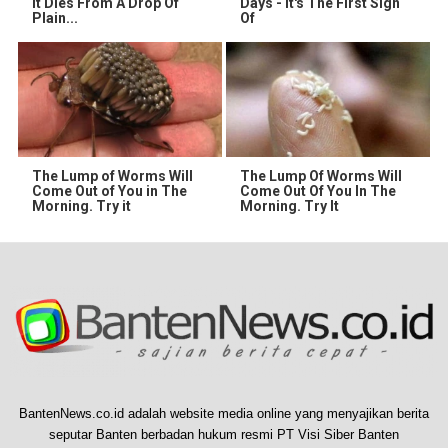
It Dies From A Drop Of
Days - It's The First Sign
Plain...
Of
The Lump of Worms Will
The Lump Of Worms Will
Come Out of You in The
Come Out Of You In The
Morning. Try it
Morning. Try It
BantenNews.co.id adalah website media online yang menyajikan berita
seputar Banten berbadan hukum resmi PT Visi Siber Banten