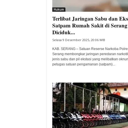
i
Hukum
t
Terlibat Jaringan Sabu dan Ekst
a
B
Satpam Rumah Sakit di Serang
a
Diciduk...
n
Selasa 9 Desember 2025, 20:06 WIB
t
e
KAB. SERANG – Satuan Reserse Narkoba Polre
n
Serang membongkar jaringan peredaran narkoti
H
jenis sabu dan pil ekstasi yang melibatkan oknu
petugas satuan pengamanan (satpam)...
a
r
i
I
n
i