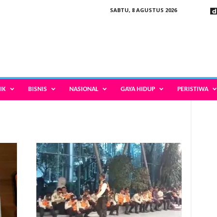
SABTU, 8 AGUSTUS 2026
IK
BISNIS
NASIONAL
GAYA HIDUP
PERISTIWA