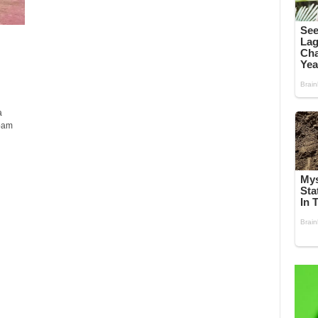
a
tpam