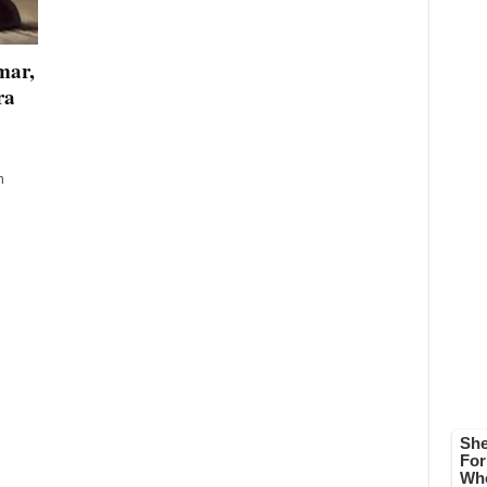
mar,
ra
n