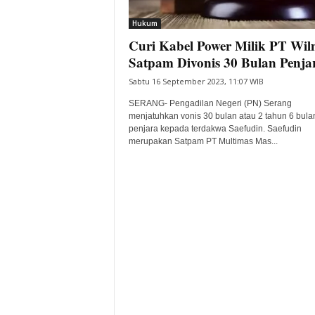
i
Hukum
t
Curi Kabel Power Milik PT Wil
a
B
Satpam Divonis 30 Bulan Penja
a
Sabtu 16 September 2023, 11:07 WIB
n
t
SERANG- Pengadilan Negeri (PN) Serang
e
menjatuhkan vonis 30 bulan atau 2 tahun 6 bula
penjara kepada terdakwa Saefudin. Saefudin
n
merupakan Satpam PT Multimas Mas...
H
a
r
i
I
n
i