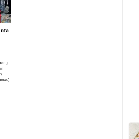
inta
rang
an
n
nmas).