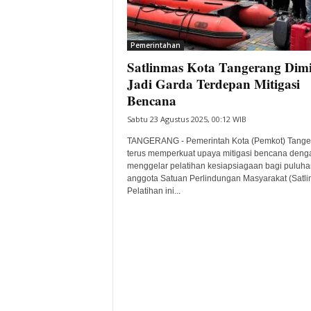
i
t
a
Pemerintahan
B
Satlinmas Kota Tangerang Dim
a
Jadi Garda Terdepan Mitigasi
n
Bencana
t
e
Sabtu 23 Agustus 2025, 00:12 WIB
n
TANGERANG - Pemerintah Kota (Pemkot) Tange
H
terus memperkuat upaya mitigasi bencana deng
a
menggelar pelatihan kesiapsiagaan bagi puluha
r
anggota Satuan Perlindungan Masyarakat (Satli
i
Pelatihan ini...
I
n
i