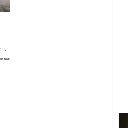
yang
an bak