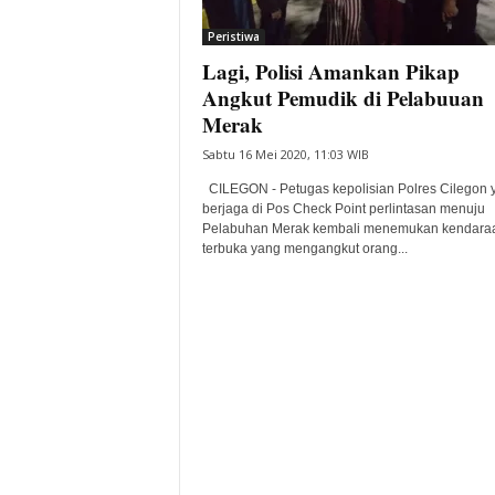
i
Peristiwa
t
Lagi, Polisi Amankan Pikap
a
B
Angkut Pemudik di Pelabuuan
a
Merak
n
Sabtu 16 Mei 2020, 11:03 WIB
t
e
CILEGON - Petugas kepolisian Polres Cilegon 
n
berjaga di Pos Check Point perlintasan menuju
H
Pelabuhan Merak kembali menemukan kendara
terbuka yang mengangkut orang...
a
r
i
I
n
i