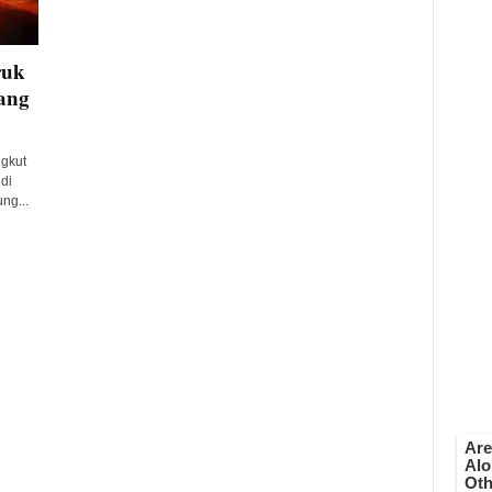
ruk
ang
gkut
di
ng...