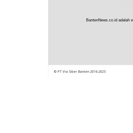
BantenNews.co.id adalah w
© PT Visi Siber Banten 2016-2025