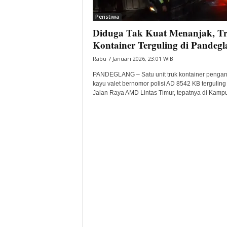
i
Peristiwa
t
Diduga Tak Kuat Menanjak, T
a
B
Kontainer Terguling di Pandegl
a
Rabu 7 Januari 2026, 23:01 WIB
n
t
PANDEGLANG – Satu unit truk kontainer pengan
e
kayu valet bernomor polisi AD 8542 KB terguling 
Jalan Raya AMD Lintas Timur, tepatnya di Kampu
n
H
a
r
i
I
n
i