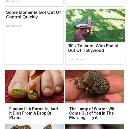
Fungus Is A Parasite, And
The Lump of Worms Will
It Dies From A Drop Of
Come Out of You in The
Plain...
Morning. Try it