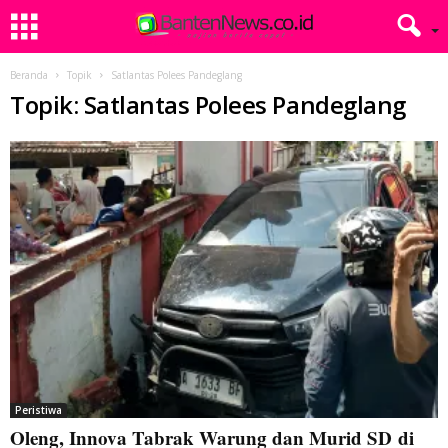
Beranda
Topik
Satlantas Polees Pandeglang
Topik: Satlantas Polees Pandeglang
Peristiwa
Oleng, Innova Tabrak Warung dan Murid SD di