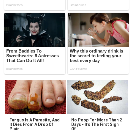
Fungus Is A Parasite, And
No Poop For More Than 2
It Dies From A Drop Of
Days - It's The First Sign
Plain...
Of