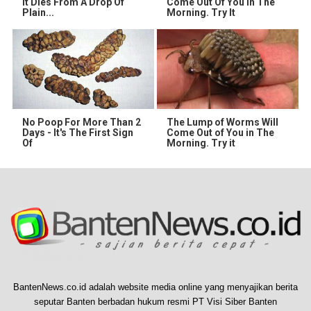
It Dies From A Drop Of
Come Out Of You In The
Plain...
Morning. Try It
No Poop For More Than 2
The Lump of Worms Will
Days - It's The First Sign
Come Out of You in The
Of
Morning. Try it
BantenNews.co.id adalah website media online yang menyajikan berita
seputar Banten berbadan hukum resmi PT Visi Siber Banten