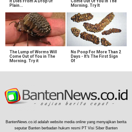
It Dies From A Drop Of
Come Out Of You In The
Plain...
Morning. Try It
The Lump of Worms Will
No Poop For More Than 2
Come Out of You in The
Days - It's The First Sign
Morning. Try it
Of
BantenNews.co.id adalah website media online yang menyajikan berita
seputar Banten berbadan hukum resmi PT Visi Siber Banten