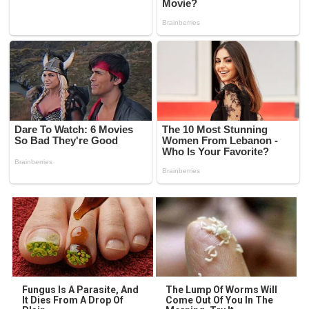
Fungus Is A Parasite, And
The Lump Of Worms Will
It Dies From A Drop Of
Come Out Of You In The