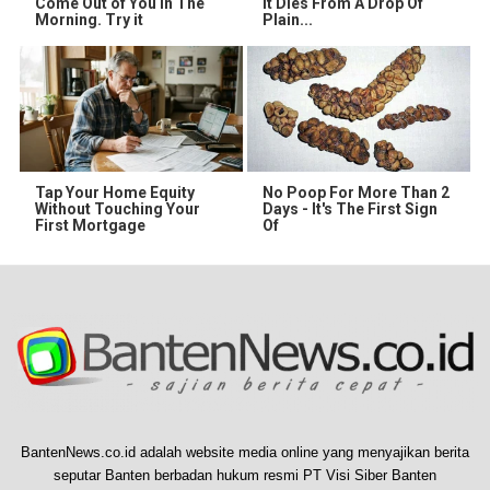
Come Out of You in The
It Dies From A Drop Of
Morning. Try it
Plain...
Tap Your Home Equity
No Poop For More Than 2
Without Touching Your
Days - It's The First Sign
First Mortgage
Of
BantenNews.co.id adalah website media online yang menyajikan berita
seputar Banten berbadan hukum resmi PT Visi Siber Banten