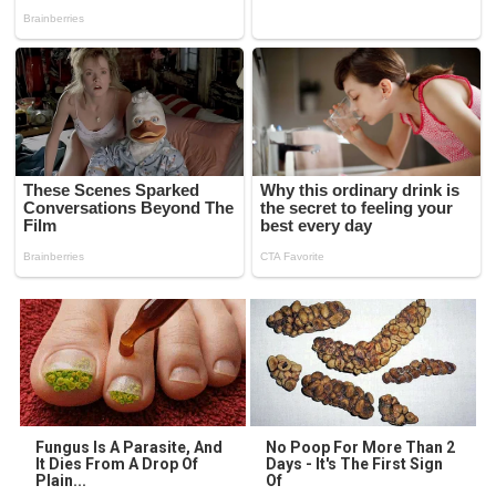
Fungus Is A Parasite, And
No Poop For More Than 2
It Dies From A Drop Of
Days - It's The First Sign
Plain...
Of