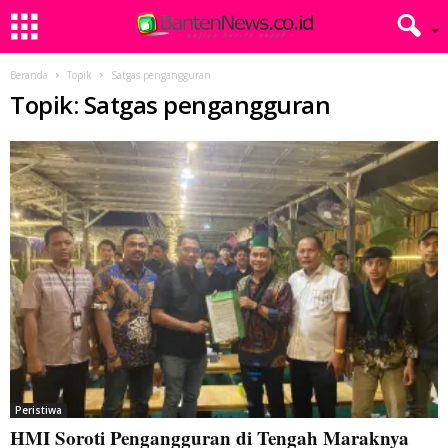
Beranda
Topik
Satgas pengangguran
Topik: Satgas pengangguran
Peristiwa
HMI Soroti Pengangguran di Tengah Maraknya