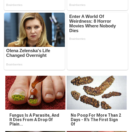
Fungus Is A Parasite, And
No Poop For More Than 2
It Dies From A Drop Of
Days - It's The First Sign
Plain...
Of