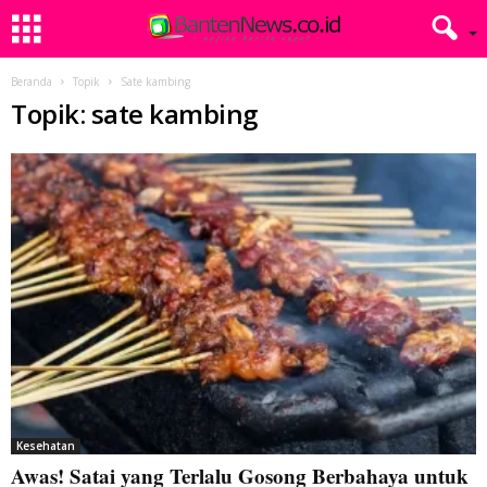
Beranda
Topik
Sate kambing
Topik: sate kambing
Kesehatan
Awas! Satai yang Terlalu Gosong Berbahaya untuk