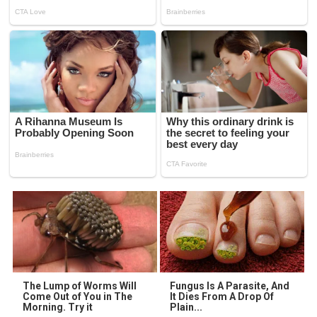
The Lump of Worms Will
Fungus Is A Parasite, And
Come Out of You in The
It Dies From A Drop Of
Morning. Try it
Plain...